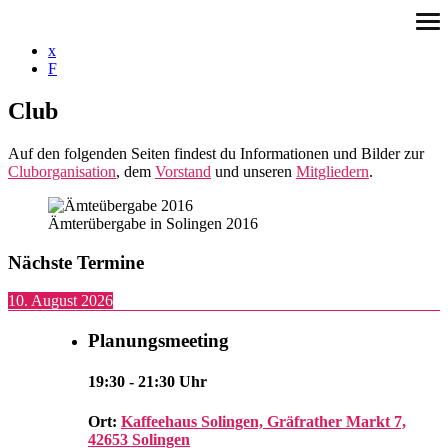
Skip
ope
to
me
content
Club
Auf den folgenden Seiten findest du Informationen und Bilder zur
Cluborganisation
, dem
Vorstand
und unseren
Mitgliedern
.
Ämterübergabe in Solingen 2016
Nächste Termine
10. August 2026
Planungsmeeting
19:30
-
21:30
Uhr
Ort:
Kaffeehaus Solingen, Gräfrather Markt 7,
42653 Solingen