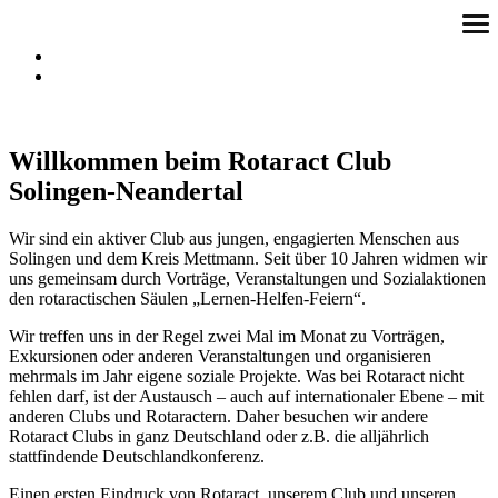
Skip
ope
to
me
content
Willkommen beim Rotaract Club
Solingen-Neandertal
Wir sind ein aktiver Club aus jungen, engagierten Menschen aus
Solingen und dem Kreis Mettmann. Seit über 10 Jahren widmen wir
uns gemeinsam durch Vorträge, Veranstaltungen und Sozialaktionen
den rotaractischen Säulen „Lernen-Helfen-Feiern“.
Wir treffen uns in der Regel zwei Mal im Monat zu Vorträgen,
Exkursionen oder anderen Veranstaltungen und organisieren
mehrmals im Jahr eigene soziale Projekte. Was bei Rotaract nicht
fehlen darf, ist der Austausch – auch auf internationaler Ebene – mit
anderen Clubs und Rotaractern. Daher besuchen wir andere
Rotaract Clubs in ganz Deutschland oder z.B. die alljährlich
stattfindende Deutschlandkonferenz.
Einen ersten Eindruck von Rotaract, unserem Club und unseren